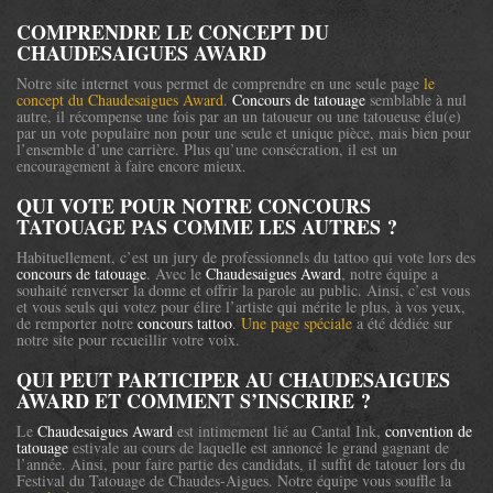
COMPRENDRE LE CONCEPT DU
CHAUDESAIGUES AWARD
Notre site internet vous permet de comprendre en une seule page
le
concept du Chaudesaigues Award
.
Concours de tatouage
semblable à nul
autre, il récompense une fois par an un tatoueur ou une tatoueuse élu(e)
par un vote populaire non pour une seule et unique pièce, mais bien pour
l’ensemble d’une carrière. Plus qu’une consécration, il est un
encouragement à faire encore mieux.
QUI VOTE POUR NOTRE CONCOURS
TATOUAGE PAS COMME LES AUTRES ?
Habituellement, c’est un jury de professionnels du tattoo qui vote lors des
concours de tatouage
. Avec le
Chaudesaigues Award
, notre équipe a
souhaité renverser la donne et offrir la parole au public. Ainsi, c’est vous
et vous seuls qui votez pour élire l’artiste qui mérite le plus, à vos yeux,
de remporter notre
concours tattoo
.
Une page spéciale
a été dédiée sur
notre site pour recueillir votre voix.
QUI PEUT PARTICIPER AU CHAUDESAIGUES
AWARD ET COMMENT S’INSCRIRE ?
Le
Chaudesaigues Award
est intimement lié au Cantal Ink,
convention de
tatouage
estivale au cours de laquelle est annoncé le grand gagnant de
l’année. Ainsi, pour faire partie des candidats, il suffit de tatouer lors du
Festival du Tatouage de Chaudes-Aigues. Notre équipe vous souffle la