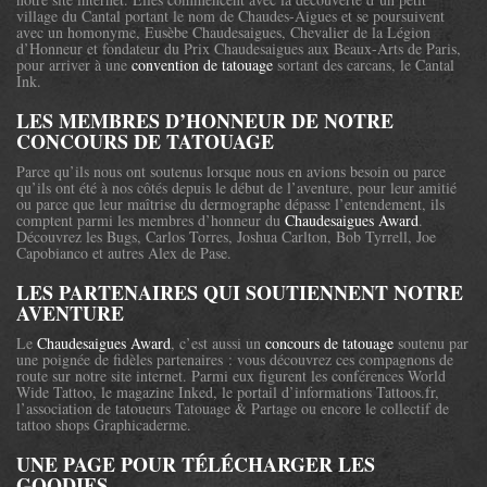
village du Cantal portant le nom de Chaudes-Aigues et se poursuivent
avec un homonyme, Eusèbe Chaudesaigues, Chevalier de la Légion
d’Honneur et fondateur du Prix Chaudesaigues aux Beaux-Arts de Paris,
pour arriver à une
convention de tatouage
sortant des carcans, le Cantal
Ink.
LES MEMBRES D’HONNEUR DE NOTRE
CONCOURS DE TATOUAGE
Parce qu’ils nous ont soutenus lorsque nous en avions besoin ou parce
qu’ils ont été à nos côtés depuis le début de l’aventure, pour leur amitié
ou parce que leur maîtrise du dermographe dépasse l’entendement, ils
comptent parmi les membres d’honneur du
Chaudesaigues Award
.
Découvrez les Bugs, Carlos Torres, Joshua Carlton, Bob Tyrrell, Joe
Capobianco et autres Alex de Pase.
LES PARTENAIRES QUI SOUTIENNENT NOTRE
AVENTURE
Le
Chaudesaigues Award
, c’est aussi un
concours de tatouage
soutenu par
une poignée de fidèles partenaires : vous découvrez ces compagnons de
route sur notre site internet. Parmi eux figurent les conférences World
Wide Tattoo, le magazine Inked, le portail d’informations Tattoos.fr,
l’association de tatoueurs Tatouage & Partage ou encore le collectif de
tattoo shops Graphicaderme.
UNE PAGE POUR TÉLÉCHARGER LES
GOODIES