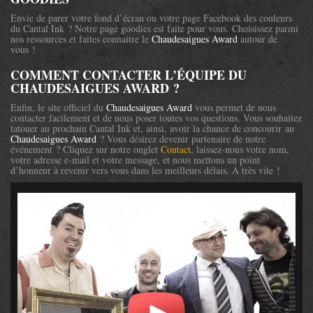
Envie de parer votre fond d’écran ou votre page Facebook des couleurs
du Cantal Ink ? Notre page goodies est faite pour vous. Choisissez parmi
nos ressources et faites connaitre le
Chaudesaigues Award
autour de
vous !
COMMENT CONTACTER L’ÉQUIPE DU
CHAUDESAIGUES AWARD ?
Enfin, le site officiel du
Chaudesaigues Award
vous permet de nous
contacter facilement et de nous poser toutes vos questions. Vous souhaitez
tatouer au prochain Cantal Ink et, ainsi, avoir la chance de concourir au
Chaudesaigues Award
? Vous désirez devenir partenaire de notre
événement ? Cliquez sur notre onglet
Contact
, laissez-nous votre nom,
votre adresse e-mail et votre message, et nous mettons un point
d’honneur à revenir vers vous dans les meilleurs délais. À très vite !