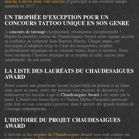
marche à suivre pour vous inscrire
et participer à une aventure unique
entamée en 2013…
UN TROPHÉE D’EXCEPTION POUR UN
CONCOURS TATTOO UNIQUE EN SON GENRE
À
concours de tatouage
exceptionnel, récompense exceptionnelle !
Depuis la première remise du Chaudesaigues Award, notre équipe accorde
sa confiance au sculpteur Jean-Baptiste Martin. Chaque année, cet
Auvergnat d’adoption forge le Cœur des marguerites, trophée
profondément organique où se côtoient veines, fleurs et serrures. Nous
vous racontons l’histoire atypique de ce trophée et celle, encore plus
inhabituelle, de son auteur.
LA LISTE DES LAURÉATS DU CHAUDESAIGUES
AWARD
Pensé comme une plateforme faisant la part belle au présent et au futur
mais aussi au passé, notre site internet vous propose de découvrir ou
redécouvrir les lauréats à qui le
Chaudesaigues Award
a été remis par le
passé. L’Américain James Kern et l’Italien Matteo Pasqualin amorcent
cette liste et vous convient à pénétrer dans l’univers des grands maîtres de
l’encrage contemporain.
L’HISTOIRE DU PROJET CHAUDESAIGUES
AWARD
L’histoire et
les origines du Chaudesaigues Award
vous sont contées sur
notre site internet. Elles commencent avec la découverte d’un petit