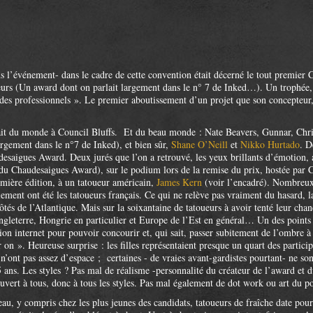
ns l’événement- dans le cadre de cette convention était décerné le tout premie
eurs (Un award dont on parlait largement dans le n° 7 de Inked…). Un trophée, 
 des professionnels ». Le premier aboutissement d’un projet que son concepteur
avait du monde à Council Bluffs. Et du beau monde : Nate Beavers, Gunnar, Chri
argement dans le n°7 de Inked), et bien sûr,
Shane O’Neill
et
Nikko Hurtado
. D
desaigues Award. Deux jurés que l’on a retrouvé, les yeux brillants d’émotion
 Chaudesaigues Award), sur le podium lors de la remise du prix, hostée par Ch
ière édition, à un tatoueur américain,
James Kern
(voir l’encadré). Nombreux d
ement ont été les tatoueurs français. Ce qui ne relève pas vraiment du hasard, 
côtés de l’Atlantique. Mais sur la soixantaine de tatoueurs à avoir tenté leur ch
gleterre, Hongrie en particulier et Europe de l’Est en général… Un des points fo
xion internet pour pouvoir concourir et, qui sait, passer subitement de l’ombre
on ». Heureuse surprise : les filles représentaient presque un quart des particip
’ont pas assez d’espace ; certaines - de vraies avant-gardistes pourtant- ne so
 ans. Les styles ? Pas mal de réalisme -personnalité du créateur de l’award et
vert à tous, donc à tous les styles. Pas mal également de dot work ou art du po
eau, y compris chez les plus jeunes des candidats, tatoueurs de fraîche date pour 