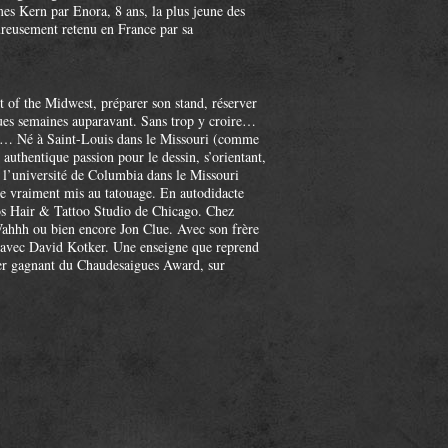
es Kern par Enora, 8 ans, la plus jeune des
ureusement retenu en France par sa
t of the Midwest, préparer son stand, réserver
ues semaines auparavant. Sans trop y croire…
gue… Né à Saint-Louis dans le Missouri (comme
uthentique passion pour le dessin, s’orientant,
de l’université de Columbia dans le Missouri
tre vraiment mis au tatouage. En autodidacte
os Hair & Tattoo Studio de Chicago. Chez
hhh ou bien encore Jon Clue. Avec son frère
r avec David Kotker. Une enseigne que reprend
ier gagnant du Chaudesaigues Award, sur