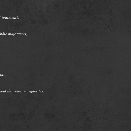
t tourmenté,
 hôte majestueux,
d...
ment des pures marguerites.