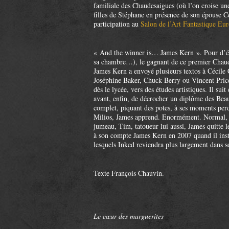
familiale des Chaudesaigues (où l’on croise un
filles de Stéphane en présence de son épouse C
participation au
Salon de l’Art Fantastique Eu
« And the winner is… James Kern ». Pour d’évide
sa chambre…), le gagnant de ce premier Chaude
James Kern a envoyé plusieurs textos à Cécile
Joséphine Baker, Chuck Berry ou Vincent Price 
dès le lycée, vers des études artistiques. Il su
avant, enfin, de décrocher un diplôme des Beaux
complet, piquant des potes, à ses moments per
Milios, James apprend. Enormément. Normal, 
jumeau, Tim, tatoueur lui aussi, James quitte
à son compte James Kern en 2007 quand il inst
lesquels Inked reviendra plus largement dans 
Texte François Chauvin.
Le cœur des marguerites