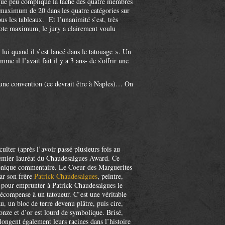
uelque peu compliqué la tache des quatre membres
 maximum de 20 dans les quatre catégories sur
ous les tableaux. Et l’unanimité s’est, très
 note maximum, le jury a clairement voulu
ui quand il s’est lancé dans le tatouage ». Un
me il l’avait fait il y a 3 ans- de s’offrir une
 une convention (ce devrait être à Naples)… On
lter (après l’avoir passé plusieurs fois au
remier lauréat du Chaudesaigues Award. Ce
conique commentaire. Le Coeur des Marguerites
ar son frère
Patrick Chaudesaigues
, peintre,
 » pour emprunter à Patrick Chaudesaigues le
récompense à un tatoueur. C’est une véritable
u, un bloc de terre devenu plâtre, puis cire,
onze et d’or est lourd de symbolique. Brisé,
ongent également leurs racines dans l’histoire