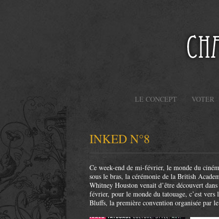
Aller
au
contenu
principal
LE CONCEPT
VOTER
INKED N°8
Ce week-end de mi-février, le monde du cinéma 
sous le bras, la cérémonie de la British Acade
Whitney Houston venait d’être découvert dans
février, pour le monde du tatouage, c’est vers 
Bluffs, la première convention organisée par l