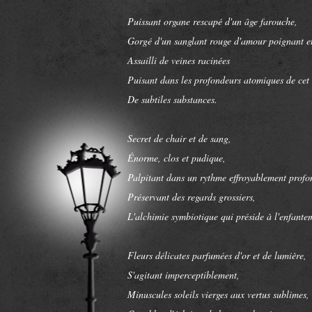
Puissant organe rescapé d'un âge farouche,
Gorgé d'un sanglant rouge d'amour poignant e
Assailli de veines racinées
Puisant dans les profondeurs atomiques de cet
De subtiles substances.
Secret de chair et de sang,
Énorme, clos et pudique,
Palpitant dans un rythme effroyablement profon
Préservant des regards grossiers,
L'alchimie symbiotique qui préside à l'enfante
Fleurs délicates parfumées d'or et de lumière,
S'agitant imperceptiblement,
Minuscules soleils vierges aux vertus sublimes,