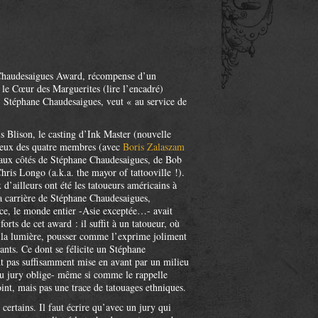
r Chaudesaigues Award, récompense d’un
le Cœur des Marguerites (lire l’encadré)
, Stéphane Chaudesaigues, veut « au service de
s Blison, le casting d’Ink Master (nouvelle
eux des quatre membres (avec
Boris Zalaszam
, aux côtés de Stéphane Chaudesaigues, de Bob
ris Longo (a.k.a. the mayor of tattooville !).
’ailleurs ont été les tatoueurs américains à
la carrière de Stéphane Chaudesaigues,
ance, le monde entier -Asie exceptée…- avait
rts de cet award : il suffit à un tatoueur, où
 à la lumière, pousser comme l’exprime joliment
ants. Ce dont se félicite un Stéphane
nt pas suffisamment mise en avant par un milieu
 du jury oblige- même si comme le rappelle
int, mais pas une trace de tatouages ethniques.
certains. Il faut écrire qu’avec un jury qui