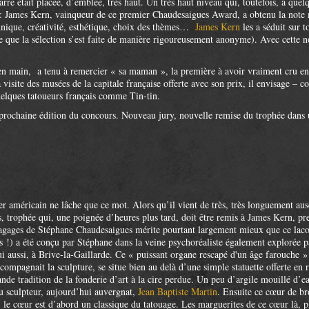
barre était placée, d’emblée, très haut. Un très haut niveau qui, toutefois, a q
el : James Kern, vainqueur de ce premier Chaudesaigues Award, a obtenu la note
chnique, créativité, esthétique, choix des thèmes…
James Kern
les a séduit sur t
age que la sélection s’est faite de manière rigoureusement anonyme). Avec cette
n main, a tenu à remercier « sa maman », la première à avoir vraiment cru en l
visite des musées de la capitale française offerte avec son prix, il envisage – com
uelques tatoueurs français comme Tin-tin.
a prochaine édition du concours. Nouveau jury, nouvelle remise du trophée dans
r américain ne lâche que ce mot. Alors qu’il vient de très, très longuement auscu
 trophée qui, une poignée d’heures plus tard, doit être remis à James Kern, p
bagages de Stéphane Chaudesaigues mérite pourtant largement mieux que ce la
s !) a été conçu par Stéphane dans la veine psychoréaliste également explorée p
lui aussi, à Brive-la-Gaillarde. Ce « puissant organe rescapé d'un âge farouche
mpagnait la sculpture, se situe bien au delà d’une simple statuette offerte en 
nde tradition de la fonderie d’art à la cire perdue. Un peu d’argile mouillé d’ea
du sculpteur, aujourd’hui auvergnat,
Jean Baptiste Martin
. Ensuite ce cœur de br
 le cœur est d’abord un classique du tatouage. Les marguerites de ce cœur là, pl