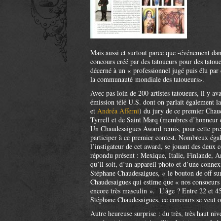
Mais aussi et surtout parce que -événement da
concours créé par des tatoueurs pour des tatou
décerné à un « professionnel jugé puis élu par
la communauté mondiale des tatoueurs».
Avec pas loin de 200 artistes tatoueurs, il y 
émission télé U.S. dont on parlait également l
et
Andréa Afferni
) du jury de ce premier Chau
Tyrrell et de Saint Marq (membres d’honneur du
Un Chaudesaigues Award remis, pour cette prem
participer à ce premier contest. Nombreux égal
l’instigateur de cet award, se jouant des deux 
répondu présent : Mexique, Italie, Finlande, An
qu’il soit, d’un appareil photo et d’une conne
Stéphane Chaudesaigues, « le bouton de off sur 
Chaudesaigues qui estime que « nos consoeurs n
encore très masculin ». L’âge ? Entre 22 et 45
Stéphane Chaudesaigues, ce concours se veut ou
Autre heureuse surprise : du très, très haut niv