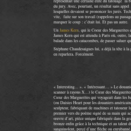
représentait une certaine élite du tatouage la 
du jury. Avec, pourtant, un résultat sans app
lesquelles devaient se prononcer les jurés. Te
vite, faite sur son travail (rappelons au pass
marquer le coup : c’était lui. Et pas un autre.
Un
James Kern,
qui le Coeur des Marguerites e
James Kern qui est attendu à Paris où, outre, la 
balade dans les catacombes, de passer saluer q
Stéphane Chaudesaigues lui, a déjà la tête à l
en reparlera. Forcément.
« Interesting... ». « Intéressant… » Le douanie
scanner à rayons X…) le Cœur des Marguerites,
Cœur des Marguerites qui voyageait dans les 
(ou Daisies Heart pour les douaniers américain
sculpteur, fabriquant de machines et tatoueur 
premier vers du poème signé de sa main qui acco
œuvre d’art, pièce unique fabriquée dans la gra
bronze enfin grâce à la technique et au talent 
sanguinolent, percé d’une flèche ou enrubanné,