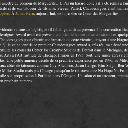
e ancêtre du prénom de Marguerite…). Pas un hasard donc s’il a été remis à Jam
écile et de son tatoueur de fils ainé, Steven. Patrick Chaudesaigues étant malhe
ropéen.
À
James Kern
, aujourd’hui, de faire sien ce Cœur des Marguerites.
ntes raisons de logistique (il fallait garantir sa présence à la convention Bes
saigues Award avait été prévenu confidentiellement de sa consécration, quelq
 Chaudesaigues pour obtenir confirmation de cette victoire, croyant à une bla
!), le vainqueur de ce premier Chaudesaigues Award a, très tôt, manifesté une a
it ensuite les cours du Center for Creative Studies de Detroit dans le Michigan, 
 Arts à l’Art Institute de Chicago, Illinois en 1995. Soit, une année après s’ê
dus. Une petite annonce décide de sa première expérience pro en 1996, au Mili
aux côtés de tatoueurs comme Guy Aitchison, Jason Leisge, Kim Saigh, Ben Wa
 le Milios Studio mais pas Chicago puisqu’on le retrouve chez No Hope No Fea
alle son propre salon à Portland dans l’Oregon. Un salon et un tatoueur, prem
son prochain numéro.