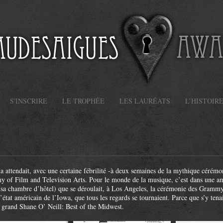
S'INSCRIRE
LE TROPHÉE
LES LAURÉATS
L’HISTOIR
attendait, avec une certaine fébrilité -à deux semaines de la mythique cérémoni
my of Film and Television Arts. Pour le monde de la musique, c’est dans une amb
 sa chambre d’hôtel) que se déroulait, à Los Angeles, la cérémonie des Gram
l’état américain de l’Iowa, que tous les regards se tournaient. Parce que s’y te
e grand Shane O’ Neill: Best of the Midwest.