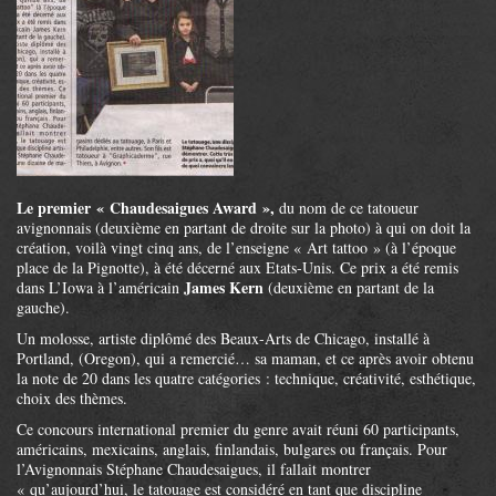
Le premier « Chaudesaigues Award »,
du nom de ce tatoueur
avignonnais (deuxième en partant de droite sur la photo) à qui on doit la
création, voilà vingt cinq ans, de l’enseigne « Art tattoo » (à l’époque
place de la Pignotte), à été décerné aux Etats-Unis. Ce prix a été remis
James Kern
dans L’Iowa à l’américain
(deuxième en partant de la
gauche).
Un molosse, artiste diplômé des Beaux-Arts de Chicago, installé à
Portland, (Oregon), qui a remercié… sa maman, et ce après avoir obtenu
la note de 20 dans les quatre catégories : technique, créativité, esthétique,
choix des thèmes.
Ce concours international premier du genre avait réuni 60 participants,
américains, mexicains, anglais, finlandais, bulgares ou français. Pour
l’Avignonnais Stéphane Chaudesaigues, il fallait montrer
« qu’aujourd’hui, le tatouage est considéré en tant que discipline