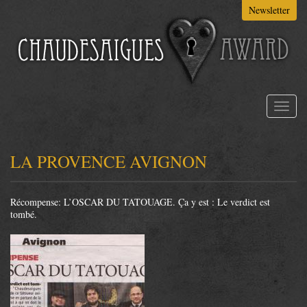
Aller
Newsletter
au
contenu
principal
Toggl
naviga
LA PROVENCE AVIGNON
Récompense: L’OSCAR DU TATOUAGE. Ça y est : Le verdict est
tombé.