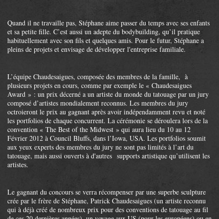
Quand il ne travaille pas, Stéphane aime passer du temps avec ses enfants
et sa petite fille. C’est aussi un adepte du bodybuilding, qu’il pratique
habituellement avec son fils et quelques amis. Pour le futur, Stéphane a
pleins de projets et envisage de développer l'entreprise familiale.
L’équipe Chaudesaigues, composée des membres de la famille, à
plusieurs projets en cours, comme par exemple le « Chaudesaigues
Award » : un prix décerné a un artiste du monde du tatouage par un jury
composé d’artistes mondialement reconnus. Les membres du jury
octroieront le prix au gagnant après avoir indépendamment revu et noté
les portfolios de chaque concurrent. La cérémonie se déroulera lors de la
convention « The Best of the Midwest » qui aura lieu du 10 au 12
Février 2012 à Council Bluffs, dans l’Iowa, USA. Les portfolios soumit
aux yeux experts des membres du jury ne sont pas limités à l’art du
tatouage, mais aussi ouverts à d'autres supports artistique qu’utilisent les
artistes.
Le gagnant du concours se verra récompenser par une superbe sculpture
crée par le frère de Stéphane, Patrick Chaudesaigues (un artiste reconnu
qui à déjà créé de nombreux prix pour des conventions de tatouage au fil
de ces 20 dernières années), un voyage aux US (pour les européens) ou en