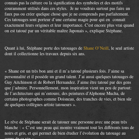
connais pas la culture ou la signification des symboles et des motifs
couramment utilisés dans ces styles. Je ne voudrais surtout pas faire un
faux pas ou créer quelque chose que je ne comprends pas parfaitement.
Ces tatouages sont porteur d’une certaine magie pour qui en connait
exactement leurs origines et leur importance. C'est encore plus vrai quand
on est tatoué par un véritable maître Japonais », explique Stéphane.
Quant à lui, Stéphane porte des tatouages de
Shane O’Neill
, le seul artiste
dont il collectionne les travaux depuis six ans.
« Shane est un très bon ami et il m’a tatoué plusieurs fois. J’aime sa
personnalité et il possède un grand talent. J’ai aussi quelques tatouages de
Guy Aitchinson et de Robert Hernandez. J’aime être tatoué par des gens
que j’admire. Personnellement, mon inspiration vient un peu de partout:
de l’architecture qui m’entoure, des peintures d’Alphonse Mucha, de
certains photographes comme Doisneau, des tranches de vies, et bien sûr
de quelques collègues artiste tatoueurs ».
Le rêve de Stéphane serait de tatouer une personne avec une peau très
blanche : « C’est une peau qui montre vraiment tout les différents tons de
noirs et gris, et qui permet de bien étudier l’évolution du tatouage au
cours de sa vie ».